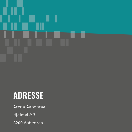
ADRESSE
Arena Aabenraa
Hjelmallé 3
6200 Aabenraa