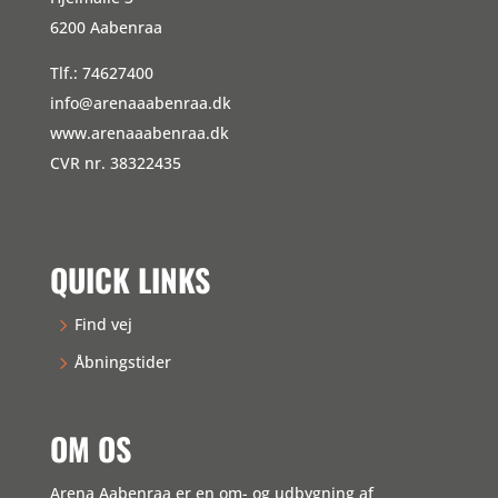
6200 Aabenraa
Tlf.: 74627400
info@arenaaabenraa.dk
www.arenaaabenraa.dk
CVR nr. 38322435
QUICK LINKS
Find vej
Åbningstider
OM OS
Arena Aabenraa er en om- og udbygning af