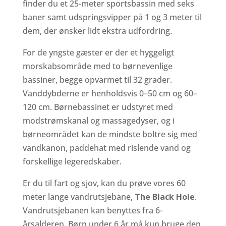
finder du et 25-meter sportsbassin med seks
baner samt udspringsvipper på 1 og 3 meter til
dem, der ønsker lidt ekstra udfordring.
For de yngste gæster er der et hyggeligt
morskabsområde med to børnevenlige
bassiner, begge opvarmet til 32 grader.
Vanddybderne er henholdsvis 0–50 cm og 60–
120 cm. Børnebassinet er udstyret med
modstrømskanal og massagedyser, og i
børneområdet kan de mindste boltre sig med
vandkanon, paddehat med rislende vand og
forskellige legeredskaber.
Er du til fart og sjov, kan du prøve vores 60
meter lange vandrutsjebane,
The Black Hole
.
Vandrutsjebanen kan benyttes fra 6-
årsalderen. Børn under 6 år må kun bruge den