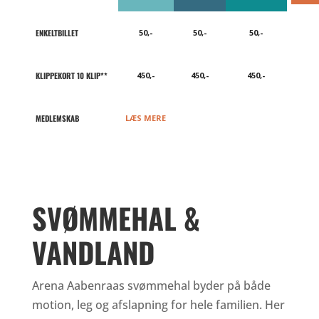
VOKSEN
BARN*
PENSIONIST*
(0-14 år)
ENKELTBILLET
50,-
50,-
50,-
KLIPPEKORT 10 KLIP**
450,-
450,-
450,-
MEDLEMSKAB
LÆS MERE
SVØMMEHAL &
VANDLAND
Arena Aabenraas svømmehal byder på både
motion, leg og afslapning for hele familien. Her