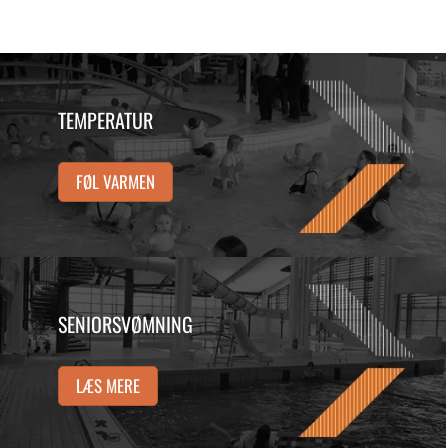
TEMPERATUR
FØL VARMEN
SENIORSVØMNING
LÆS MERE