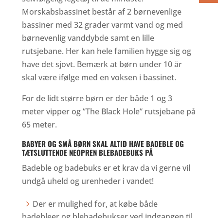
Morskabsbassinet består af 2 børnevenlige
bassiner med 32 grader varmt vand og med
børnevenlig vanddybde samt en lille
rutsjebane. Her kan hele familien hygge sig og
have det sjovt. Bemærk at børn under 10 år
skal være ifølge med en voksen i bassinet.
For de lidt større børn er der både 1 og 3
meter vipper og ”The Black Hole” rutsjebane på
65 meter.
BABYER OG SMÅ BØRN SKAL ALTID HAVE BADEBLE OG
TÆTSLUTTENDE NEOPREN BLEBADEBUKS PÅ
Badeble og badebuks er et krav da vi gerne vil
undgå uheld og urenheder i vandet!
Der er mulighed for, at købe både
badebleer og blebadebukser ved indgangen til