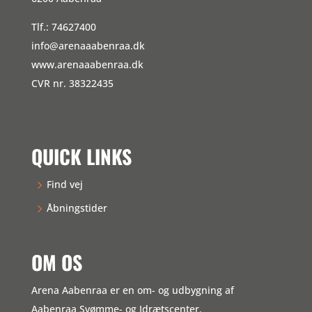
Tlf.: 74627400
info@arenaaabenraa.dk
www.arenaaabenraa.dk
CVR nr. 38322435
QUICK LINKS
Find vej
Åbningstider
OM OS
Arena Aabenraa er en om- og udbygning af
Aabenraa Svømme- og Idrætscenter.