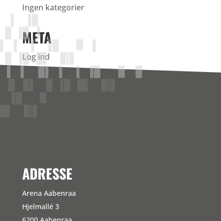
Ingen kategorier
META
Log ind
Indlægsfeed
Kommentarfeed
WordPress.org
ADRESSE
Arena Aabenraa
Hjelmallé 3
6200 Aabenraa