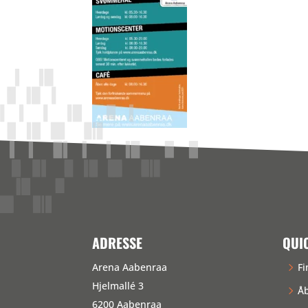
ADRESSE
QUI
Arena Aabenraa
Fi
Hjelmallé 3
Åb
6200 Aabenraa