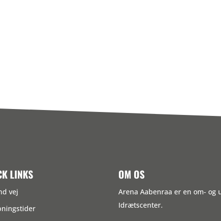
CK LINKS
OM OS
nd vej
Arena Aabenraa er en om- og
Idrætscenter.
ningstider