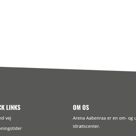
CK LINKS
OM OS
nd vej
Arena Aabenraa er en om- og
Idrætscenter.
ningstider