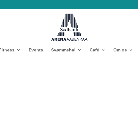
Fitness
Events
Svømmehal
Café
Om os