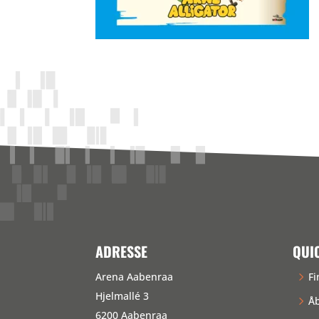
ADRESSE
QUI
Arena Aabenraa
Fi
Hjelmallé 3
Åb
6200 Aabenraa