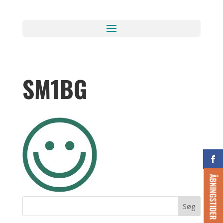
SM1BG
ÅBNINGSTIDER