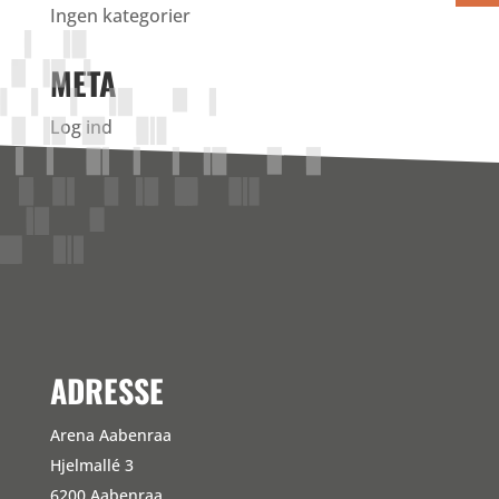
Ingen kategorier
META
Log ind
Indlægsfeed
Kommentarfeed
WordPress.org
ADRESSE
Arena Aabenraa
Hjelmallé 3
6200 Aabenraa