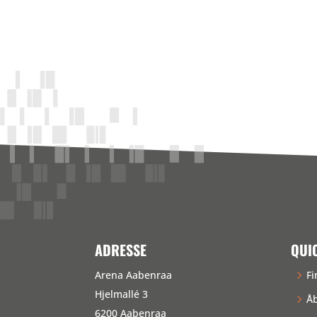
ADRESSE
QUI
Arena Aabenraa
Fi
Hjelmallé 3
Åb
6200 Aabenraa