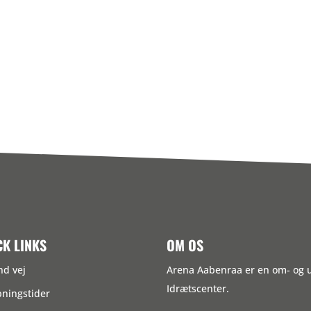
CK LINKS
OM OS
nd vej
Arena Aabenraa er en om- og
Idrætscenter.
ningstider