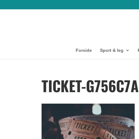
Forside
Sport & leg
TICKET-G756C7A