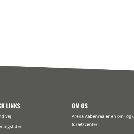
CK LINKS
OM OS
nd vej
Arena Aabenraa er en om- og
Idrætscenter.
ningstider