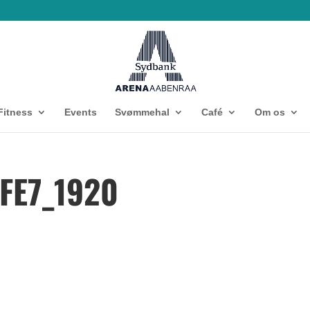
Fitness
Events
Svømmehal
Café
Om os
FE7_1920