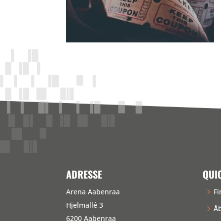
ADRESSE
QUI
Arena Aabenraa
Fi
Hjelmallé 3
Åb
6200 Aabenraa