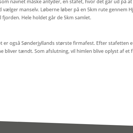
som navnet måske antyder, en stafet, hvor det går ud på at
hold vælger manselv. Løberne løber på en 5km rute gennem 
 fjorden. Hele holdet går de 5km samlet.
t er også Sønderjyllands største firmafest. Efter stafetten e
bliver tændt. Som afslutning, vil himlen blive oplyst af et 