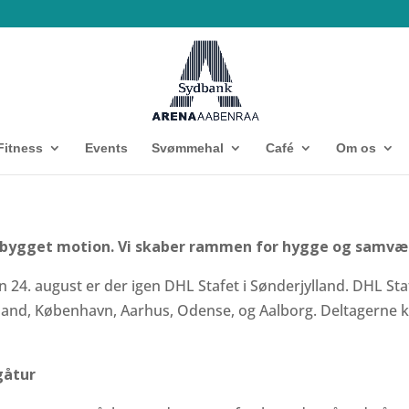
Fitness
Events
Svømmehal
Café
Om os
ndbygget motion. Vi skaber rammen for hygge og samv
24. august er der igen DHL Stafet i Sønderjylland. DHL Sta
ylland, København, Aarhus, Odense, og Aalborg. Deltagern
gåtur