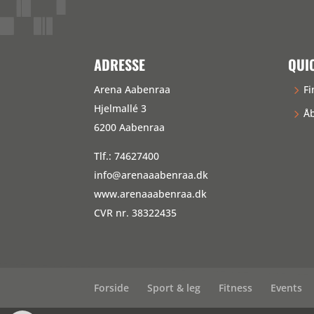
ADRESSE
QUI
Arena Aabenraa
Fi
Hjelmallé 3
Åb
6200 Aabenraa
Tlf.: 74627400
info@arenaaabenraa.dk
www.arenaaabenraa.dk
CVR nr. 38322435
Forside
Sport & leg
Fitness
Events