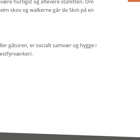
 være hurtigst og aflevere stafetten. Om
Hjelm skov og walkerne går de 5km på en
ller gåturen, er socialt samvær og hygge i
festfyrværkeri.