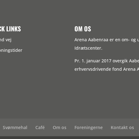
CK LINKS
OM OS
nd vej
Arena Aabenraa er en om- og
Idrætscenter.
ningstider
Pr. 1. januar 2017 overgik Aa
erhvervsdrivende fond Arena 
Svømmehal
Café
Om os
Foreningerne
Kontakt os