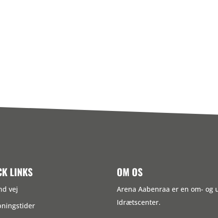
CK LINKS
OM OS
nd vej
Arena Aabenraa er en om- og
Idrætscenter.
ningstider