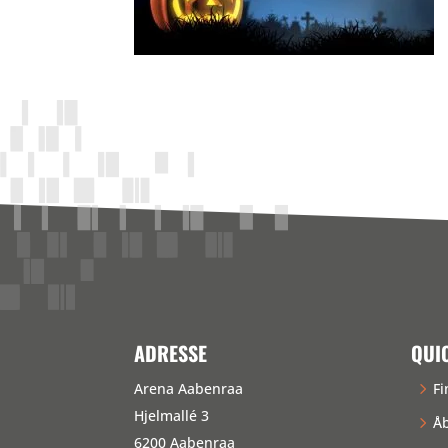
ADRESSE
QUI
Arena Aabenraa
Fi
Hjelmallé 3
Åb
6200 Aabenraa