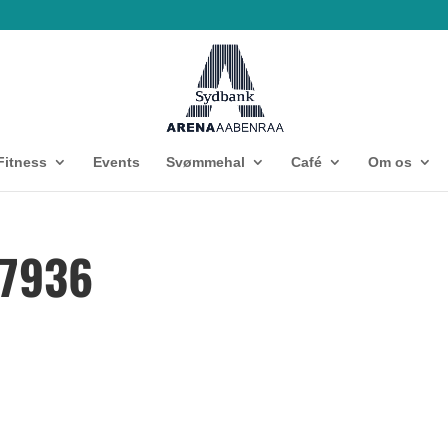
Fitness
Events
Svømmehal
Café
Om os
7936