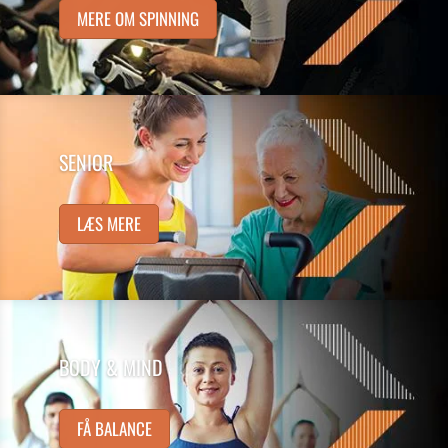
MERE OM SPINNING
SENIOR
LÆS MERE
BODY & MIND
FÅ BALANCE