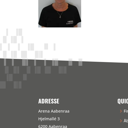
ADRESSE
QUI
Arena Aabenraa
Fi
Hjelmallé 3
Åb
6200 Aabenraa