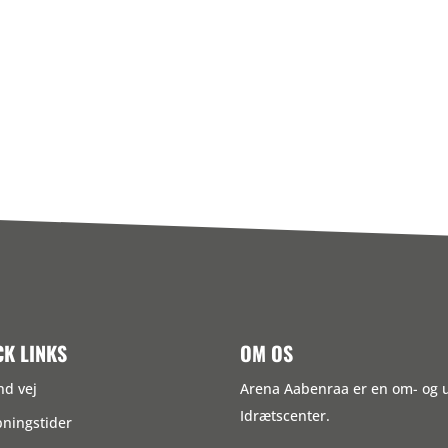
CK LINKS
OM OS
nd vej
Arena Aabenraa er en om- og
Idrætscenter.
ningstider