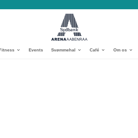
Fitness
Events
Svømmehal
Café
Om os