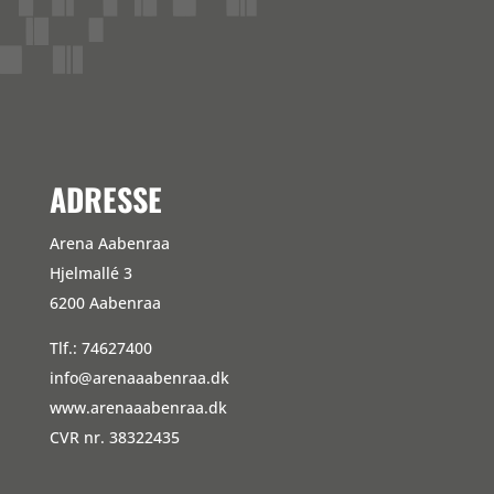
Kommentarfeed
WordPress.org
ADRESSE
Arena Aabenraa
Hjelmallé 3
6200 Aabenraa
Tlf.: 74627400
info@arenaaabenraa.dk
www.arenaaabenraa.dk
CVR nr. 38322435