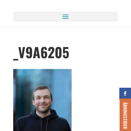
_V9A6205
ÅBNINGSTIDER