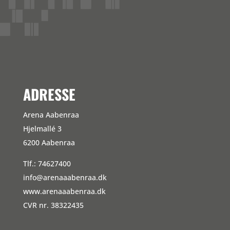
Kommentarfeed
WordPress.org
ADRESSE
Arena Aabenraa
Hjelmallé 3
6200 Aabenraa
Tlf.: 74627400
info@arenaaabenraa.dk
www.arenaaabenraa.dk
CVR nr. 38322435