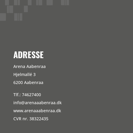
Kommentarfeed
WordPress.org
ADRESSE
Arena Aabenraa
Hjelmallé 3
6200 Aabenraa
Tlf.: 74627400
info@arenaaabenraa.dk
www.arenaaabenraa.dk
CVR nr. 38322435