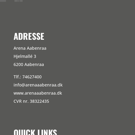
ADRESSE
Arena Aabenraa
Hjelmallé 3
6200 Aabenraa
Tlf.: 74627400
info@arenaaabenraa.dk
www.arenaaabenraa.dk
CVR nr. 38322435
QUICK LINKS