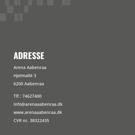
Kommentarfeed
WordPress.org
ADRESSE
Arena Aabenraa
Hjelmallé 3
6200 Aabenraa
Tlf.: 74627400
info@arenaaabenraa.dk
www.arenaaabenraa.dk
CVR nr. 38322435