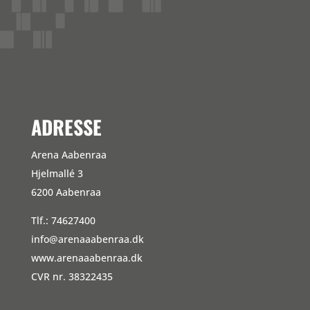
Kommentarfeed
WordPress.org
ADRESSE
Arena Aabenraa
Hjelmallé 3
6200 Aabenraa
Tlf.: 74627400
info@arenaaabenraa.dk
www.arenaaabenraa.dk
CVR nr. 38322435