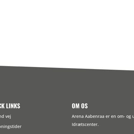
CK LINKS
OM OS
nd vej
Arena Aabenraa er en om- og
Idrætscenter.
ningstider