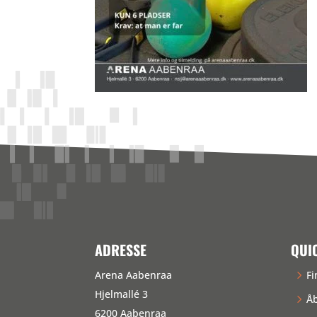
ADRESSE
QUI
Arena Aabenraa
Fi
Hjelmallé 3
Åb
6200 Aabenraa