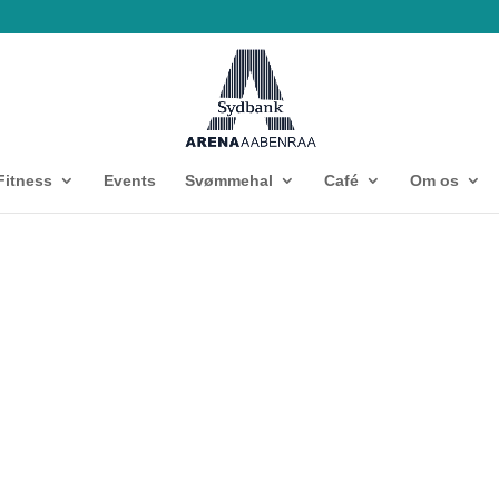
Fitness
Events
Svømmehal
Café
Om os