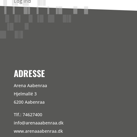
Log ind
Indlægsfeed
Kommentarfeed
WordPress.org
ADRESSE
Arena Aabenraa
Hjelmallé 3
6200 Aabenraa
Tlf.: 74627400
info@arenaaabenraa.dk
www.arenaaabenraa.dk