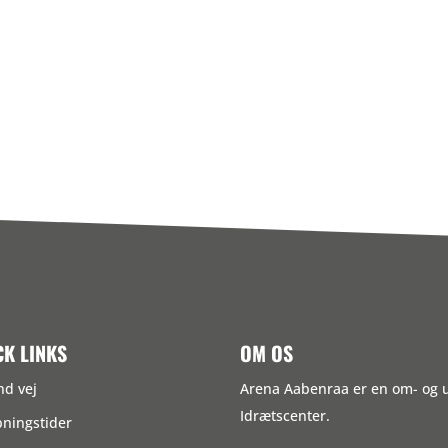
CK LINKS
OM OS
nd vej
Arena Aabenraa er en om- og
Idrætscenter.
ningstider