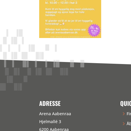
ADRESSE
QUI
Arena Aabenraa
Fi
Hjelmallé 3
Åb
6200 Aabenraa