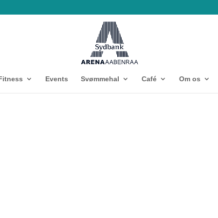
Fitness
Events
Svømmehal
Café
Om os