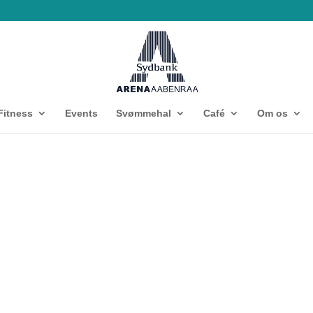
Fitness
Events
Svømmehal
Café
Om os