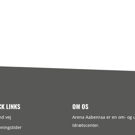
CK LINKS
OM OS
nd vej
Arena Aabenraa er en om- og
Idrætscenter.
ningstider