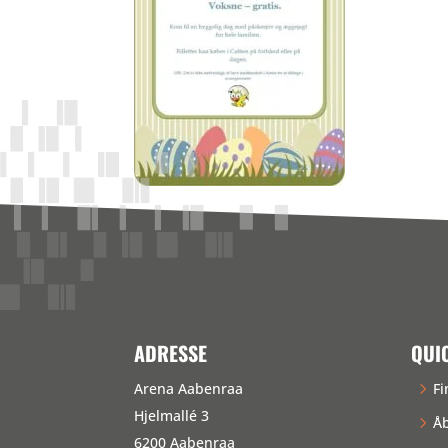
ADRESSE
QUI
Arena Aabenraa
Fi
Hjelmallé 3
Åb
6200 Aabenraa