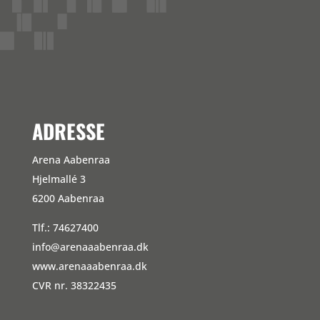
Kommentarfeed
WordPress.org
ADRESSE
Arena Aabenraa
Hjelmallé 3
6200 Aabenraa
Tlf.: 74627400
info@arenaaabenraa.dk
www.arenaaabenraa.dk
CVR nr. 38322435