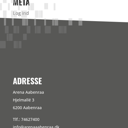
META
Log ind
Indlægsfeed
Kommentarfeed
WordPress.org
ADRESSE
Arena Aabenraa
Hjelmallé 3
6200 Aabenraa
Tlf.: 74627400
info@arenaaabenraa.dk