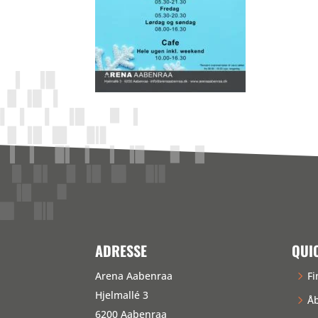
ADRESSE
QUI
Arena Aabenraa
Fi
Hjelmallé 3
Åb
6200 Aabenraa