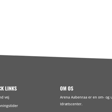
CK LINKS
OM OS
nd vej
Arena Aabenraa er en om- og
Idrætscenter.
ningstider