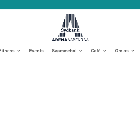
Fitness
Events
Svømmehal
Café
Om os