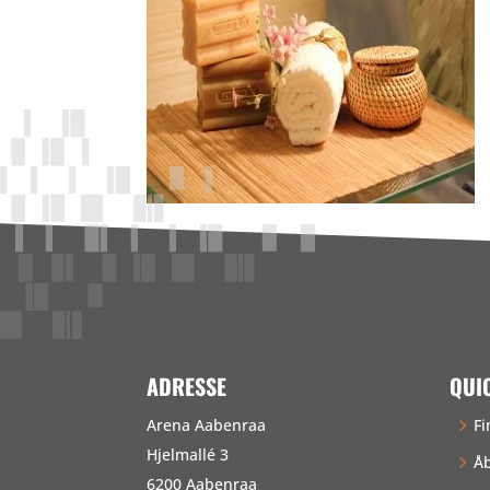
ADRESSE
QUI
Arena Aabenraa
Fi
Hjelmallé 3
Åb
6200 Aabenraa