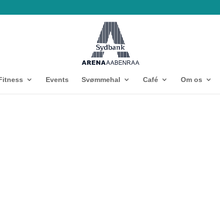
Fitness
Events
Svømmehal
Café
Om os