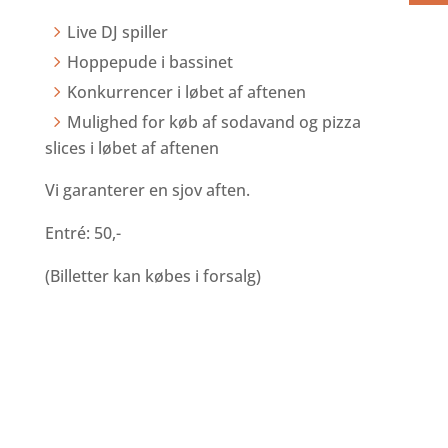
Live DJ spiller
Hoppepude i bassinet
Konkurrencer i løbet af aftenen
Mulighed for køb af sodavand og pizza
slices i løbet af aftenen
Vi garanterer en sjov aften.
vand diskotek
Entré: 50,-
Hav en sjov aften til vand diskotek
(Billetter kan købes i forsalg)
vi garanterer en
sjov aften i svømme hallen
https://arenaaabenraa.dk/svoe mmehal/
https://arenaaabenraa.halbooking.dk/newlook
/default.asp