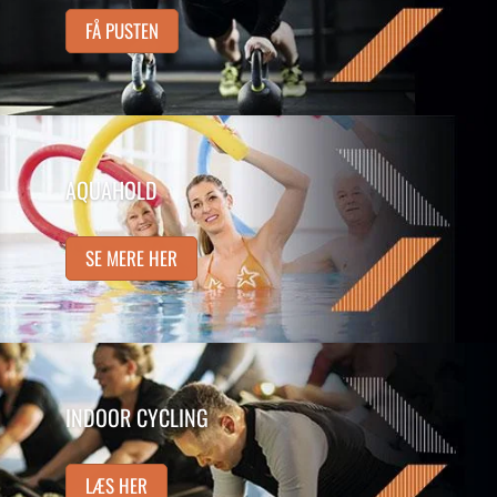
FÅ PUSTEN
AQUAHOLD
SE MERE HER
INDOOR CYCLING
LÆS HER